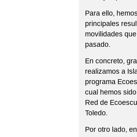
AULA DEL FUTURO
Para ello, hemo
AYUDA BECA LIBROS 
principales resu
movilidades que
AYUDAS EN ESPECIE 
pasado.
ABIERTO PERIODO M
En concreto, gra
ADMISIÓN DE ALUMNA
realizamos a Isl
BAREMACIÓN ADMISI
programa Ecoesc
CALENDARIO PRUEBA
cual hemos sido 
CAMPEONATO REGIO
Red de Ecoescue
Toledo.
CELEBRAMOS EL DÍA
COMEDOR ESCOLAR C
Por otro lado, en