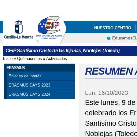
Pa
co
pri
NUESTRO CENTRO
EducamosC
#APRENDOENCASACLM
CRFP
CEIP Santísimo Cristo de las Injurias, Noblejas (Toledo)
#CODEWEEK 2025
Inicio
»
Qué hacemos
»
Actividades
Se encuentra usted aquí
ABIERTO EL PLAZO P
ERASMUS
RESUMEN A
Enlaces de interés
ABIERTO PLAZO ADMI
ERASMUS DAYS 2023
Lun, 16/10/2023
ABIERTO PLAZO DE A
ERASMUS DAYS 2024
Este lunes, 9 d
ABIERTO PROCESO A
celebrado los E
ABIERTO PROCESO D
Santísimo Cristo 
ACREDITACIÓN ERASM
Noblejas (Toledo