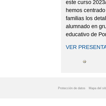
este curso 2023
ENGLISH DAY 2024
hemos centrado 
ERASMUS + MOVILID
familias los deta
alumnado en gru
ERASMUS DAYS 2024
educativo de Po
ERASMUS DAYS : "LO
VER PRESENT
ERASMUS PLUS KA12
ERASMUSDAYS 2025
EVALUACIÓN DE DIAG
EDUCACIÓN PRIMARIA
EL CEIP SANTÍSIMO 
Protección de datos
Mapa del sit
UN PROYECTO DE ROB