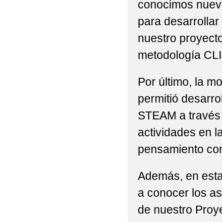
COMIENZO DE CURSO 
conocimos nuevo
para desarrollar
CONVOCATORIA BECA
nuestro proyecto
CONVOCATORIA DE A
metodología CLI
2019/2020
Por último, la mo
CONVOCATORIA DE A
permitió desarro
CALENDARIO ACTIVID
STEAM a través 
CONVOCATORIA DE A
actividades en la
pensamiento com
CONVOCATORIA DE AY
DESPEDIDA VISITA 
Además, en est
a conocer los a
DÍA DE LAS OLIMPIA
de nuestro Pro
ELECCIONES AL CON