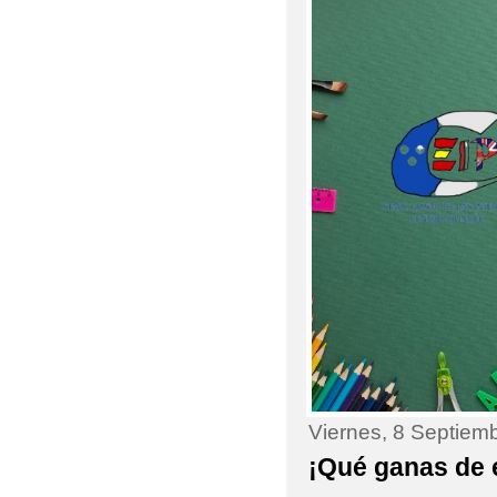
AULA DEL FUTURO
AYUDA BECA LIBROS 
AYUDAS EN ESPECIE 
ABIERTO PERIODO M
ADMISIÓN DE ALUMNA
BAREMACIÓN ADMISI
CALENDARIO PRUEBA
CAMPEONATO REGIO
CELEBRAMOS EL DÍA
Viernes, 8 Septiem
COMEDOR ESCOLAR C
¡Qué ganas de 