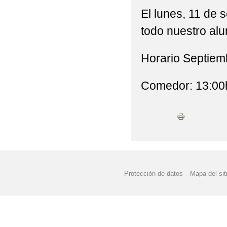
COMIENZO DE CURSO 
El lunes, 11 de 
CONVOCATORIA BECA
todo nuestro al
CONVOCATORIA DE A
Horario Septiem
2019/2020
Comedor: 13:00
CONVOCATORIA DE A
CALENDARIO ACTIVID
CONVOCATORIA DE A
CONVOCATORIA DE AY
Protección de datos
Mapa del sit
DESPEDIDA VISITA 
DÍA DE LAS OLIMPIA
ELECCIONES AL CON