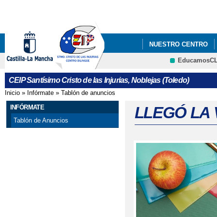
Pa
co
pri
NUESTRO CENTRO
EducamosC
#APRENDOENCASACLM
CRFP
CEIP Santísimo Cristo de las Injurias, Noblejas (Toledo)
#CODEWEEK 2025
Inicio
»
Infórmate
»
Tablón de anuncios
Se encuentra usted aquí
ABIERTO EL PLAZO P
INFÓRMATE
LLEGÓ LA 
Tablón de Anuncios
ABIERTO PLAZO ADMI
ABIERTO PLAZO DE A
ABIERTO PROCESO A
ABIERTO PROCESO D
ACREDITACIÓN ERASM