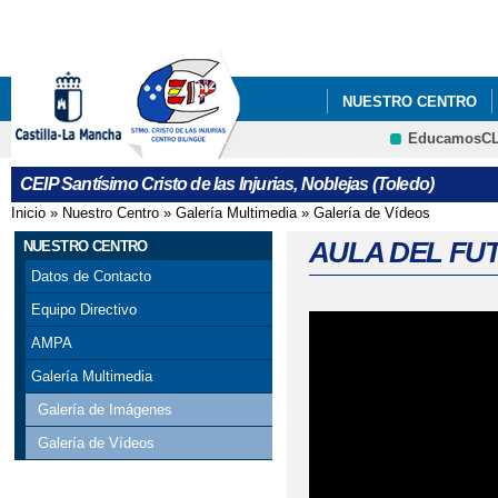
Pa
co
pri
NUESTRO CENTRO
EducamosC
#APRENDOENCASACLM
CRFP
CEIP Santísimo Cristo de las Injurias, Noblejas (Toledo)
#CODEWEEK 2025
Inicio
»
Nuestro Centro
»
Galería Multimedia
»
Galería de Vídeos
Se encuentra usted aquí
ABIERTO EL PLAZO P
AULA DEL FU
NUESTRO CENTRO
Datos de Contacto
ABIERTO PLAZO ADMI
Equipo Directivo
ABIERTO PLAZO DE A
AMPA
Galería Multimedia
ABIERTO PROCESO A
Galería de Imágenes
ABIERTO PROCESO D
Galería de Vídeos
ACREDITACIÓN ERASM