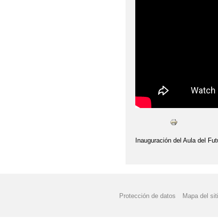
AULA DEL FUTURO
AYUDA BECA LIBROS 
AYUDAS EN ESPECIE 
ABIERTO PERIODO M
ADMISIÓN DE ALUMNA
BAREMACIÓN ADMISI
CALENDARIO PRUEBA
Inauguración del Aula del Fut
CAMPEONATO REGIO
CELEBRAMOS EL DÍA
Protección de datos
Mapa del sit
COMEDOR ESCOLAR C