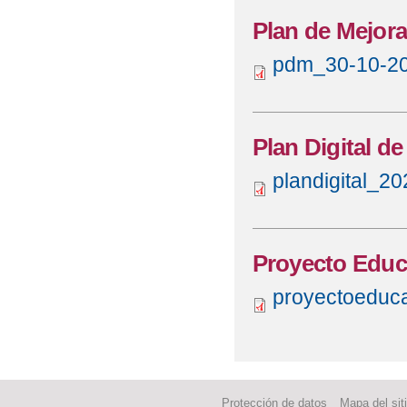
COMIENZO DE CURSO 
Plan de Mejor
CONVOCATORIA BECA
pdm_30-10-20
CONVOCATORIA DE A
2019/2020
Plan Digital d
CONVOCATORIA DE A
plandigital_20
CALENDARIO ACTIVID
CONVOCATORIA DE A
Proyecto Educ
CONVOCATORIA DE AY
proyectoeduca
DESPEDIDA VISITA 
DÍA DE LAS OLIMPIA
ELECCIONES AL CON
Protección de datos
Mapa del sit