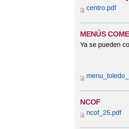
centro.pdf
AULA DEL FUTURO
AYUDA BECA LIBROS 
MENÚS COME
AYUDAS EN ESPECIE 
Ya se pueden co
ABIERTO PERIODO M
ADMISIÓN DE ALUMNA
BAREMACIÓN ADMISI
menu_toledo_c
CALENDARIO PRUEBA
CAMPEONATO REGIO
NCOF
CELEBRAMOS EL DÍA
ncof_25.pdf
COMEDOR ESCOLAR C