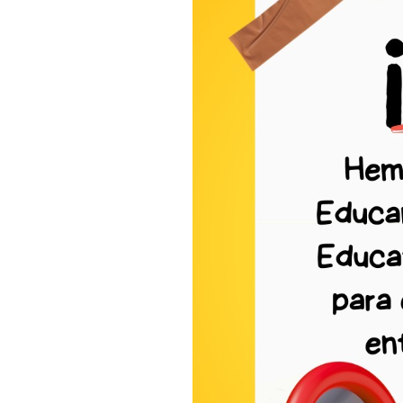
AULA DEL FUTURO
AYUDA BECA LIBROS 
AYUDAS EN ESPECIE 
ABIERTO PERIODO M
ADMISIÓN DE ALUMNA
BAREMACIÓN ADMISI
CALENDARIO PRUEBA
CAMPEONATO REGIO
CELEBRAMOS EL DÍA
COMEDOR ESCOLAR C