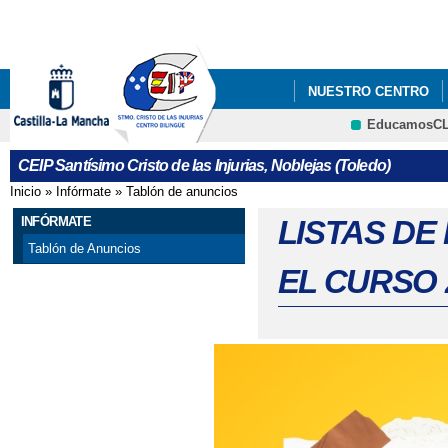
Pa
co
pri
NUESTRO CENTRO
EducamosC
#APRENDOENCASACLM
CRFP
CEIP Santísimo Cristo de las Injurias, Noblejas (Toledo)
#CODEWEEK 2025
Inicio
»
Infórmate
»
Tablón de anuncios
Se encuentra usted aquí
ABIERTO EL PLAZO P
INFÓRMATE
LISTAS DE
Tablón de Anuncios
ABIERTO PLAZO ADMI
EL CURSO 
ABIERTO PLAZO DE A
ABIERTO PROCESO A
ABIERTO PROCESO D
ACREDITACIÓN ERASM