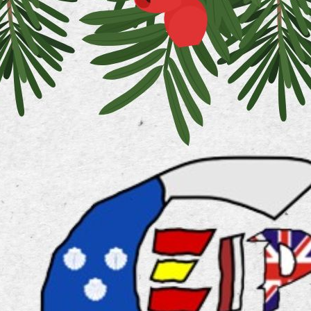
AULA DEL FUTURO
AYUDA BECA LIBROS 
AYUDAS EN ESPECIE 
ABIERTO PERIODO M
ADMISIÓN DE ALUMNA
BAREMACIÓN ADMISI
CALENDARIO PRUEBA
CAMPEONATO REGIO
CELEBRAMOS EL DÍA
COMEDOR ESCOLAR C