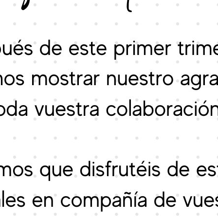
ENGLISH DAY 2024
ERASMUS + MOVILID
ERASMUS DAYS 2024
ERASMUS DAYS : "LO
ERASMUS PLUS KA12
ERASMUSDAYS 2025
EVALUACIÓN DE DIAG
EDUCACIÓN PRIMARIA
EL CEIP SANTÍSIMO 
UN PROYECTO DE ROB