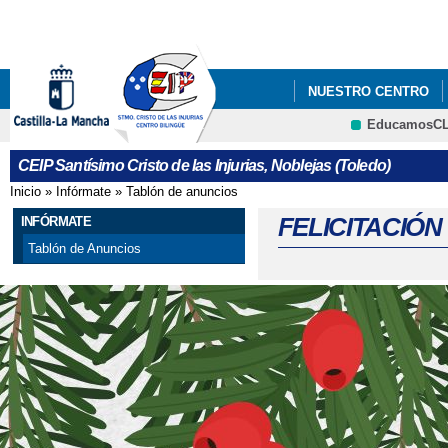
Pa
co
pri
NUESTRO CENTRO
EducamosC
#APRENDOENCASACLM
CRFP
CEIP Santísimo Cristo de las Injurias, Noblejas (Toledo)
#CODEWEEK 2025
Inicio
»
Infórmate
»
Tablón de anuncios
Se encuentra usted aquí
ABIERTO EL PLAZO P
FELICITACIÓN
INFÓRMATE
Tablón de Anuncios
ABIERTO PLAZO ADMI
ABIERTO PLAZO DE A
ABIERTO PROCESO A
ABIERTO PROCESO D
ACREDITACIÓN ERASM