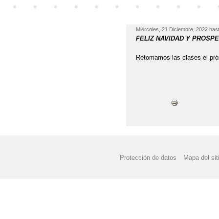
INFORMACIÓN PARA L
Miércoles, 21 Diciembre, 2022
hast
INFORMACIÓN PARA 
FELIZ NAVIDAD Y PROSPE
INSTALACIONES Y P
Retomamos las clases el pró
JORNADA DE PUERTA
JORNADA DE PUERTA
JORNADA DE PUERTA
JORNADA DE PUERTA
JORNADA PUERTAS A
Protección de datos
Mapa del sit
LA CONSEJERÍA HABI
CORONAVIRUS
LIBROS DE TEXTO PA