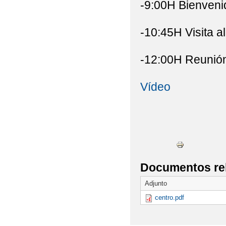
-9:00H Bienvenid
LISTADO DE LIBROS 
-10:45H Visita al
LISTADO DE LIBROS 
-12:00H Reunión
LISTADO DE MATERIA
Vídeo
LISTADO LIBROS DE 
LISTAS DE MATERIAL
MENÚS COMEDOR E
NUEVO CALENDARIO A
Documentos re
NORMAS DE ORGANIZ
Adjunto
PARTICIPAMOS EN L
centro.pdf
PLANO ACCESO AL 