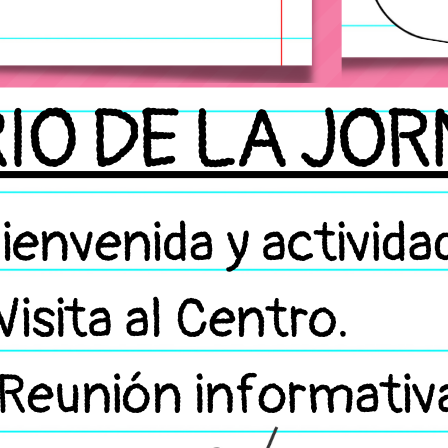
ENGLISH DAY 2024
ERASMUS + MOVILID
ERASMUS DAYS 2024
ERASMUS DAYS : "LO
ERASMUS PLUS KA12
ERASMUSDAYS 2025
EVALUACIÓN DE DIAG
EDUCACIÓN PRIMARIA
EL CEIP SANTÍSIMO 
UN PROYECTO DE ROB