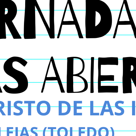
AULA DEL FUTURO
AYUDA BECA LIBROS 
AYUDAS EN ESPECIE 
ABIERTO PERIODO M
ADMISIÓN DE ALUMNA
BAREMACIÓN ADMISI
CALENDARIO PRUEBA
CAMPEONATO REGIO
CELEBRAMOS EL DÍA
COMEDOR ESCOLAR C