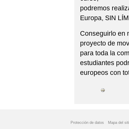
COMIENZO DE CURSO 
podremos realiz
CONVOCATORIA BECA
Europa, SIN LÍM
CONVOCATORIA DE A
Conseguirlo en nu
2019/2020
proyecto de mov
CONVOCATORIA DE A
para toda la co
estudiantes podr
CALENDARIO ACTIVID
europeos con tot
CONVOCATORIA DE A
CONVOCATORIA DE AY
DESPEDIDA VISITA 
DÍA DE LAS OLIMPIA
Protección de datos
Mapa del sit
ELECCIONES AL CON