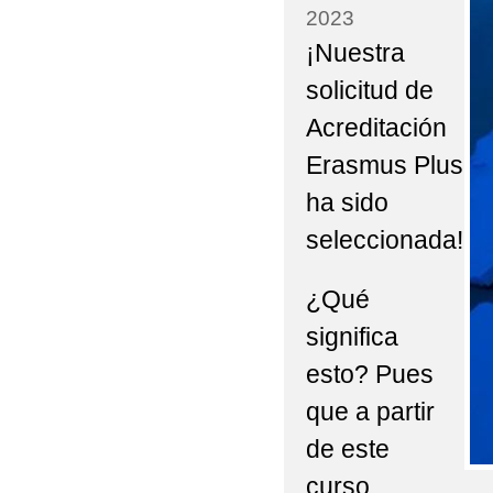
2023
AULA DEL FUTURO
¡Nuestra
AYUDA BECA LIBROS 
solicitud de
Acreditación
AYUDAS EN ESPECIE 
Erasmus Plus
ABIERTO PERIODO M
ha sido
ADMISIÓN DE ALUMNA
seleccionada!
BAREMACIÓN ADMISI
¿Qué
CALENDARIO PRUEBA
significa
CAMPEONATO REGIO
esto? Pues
CELEBRAMOS EL DÍA
que a partir
de este
COMEDOR ESCOLAR C
curso,