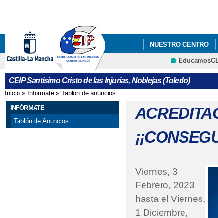
Pa
co
pri
NUESTRO CENTRO
EducamosC
#APRENDOENCASACLM
CRFP
CEIP Santísimo Cristo de las Injurias, Noblejas (Toledo)
#CODEWEEK 2025
Inicio
»
Infórmate
»
Tablón de anuncios
Se encuentra usted aquí
ABIERTO EL PLAZO P
INFÓRMATE
ACREDITA
Tablón de Anuncios
ABIERTO PLAZO ADMI
¡¡CONSEGU
ABIERTO PLAZO DE A
ABIERTO PROCESO A
Viernes, 3
Febrero, 2023
ABIERTO PROCESO D
hasta el
Viernes,
ACREDITACIÓN ERASM
1 Diciembre,