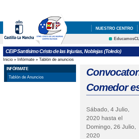
Pa
co
pri
NUESTRO CENTRO
EducamosC
#APRENDOENCASACLM
CRFP
CEIP Santísimo Cristo de las Injurias, Noblejas (Toledo)
#CODEWEEK 2025
Inicio
»
Infórmate
»
Tablón de anuncios
Se encuentra usted aquí
ABIERTO EL PLAZO P
INFÓRMATE
Convocatori
Tablón de Anuncios
ABIERTO PLAZO ADMI
Comedor es
ABIERTO PLAZO DE A
ABIERTO PROCESO A
Sábado, 4 Julio,
2020
hasta el
ABIERTO PROCESO D
Domingo, 26 Julio,
ACREDITACIÓN ERASM
2020