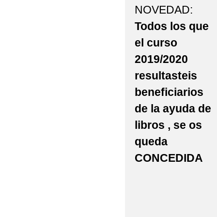
NOVEDAD:
AULA DEL FUTURO
Todos los que
AYUDA BECA LIBROS 
el curso
AYUDAS EN ESPECIE 
2019/2020
resultasteis
ABIERTO PERIODO M
beneficiarios
ADMISIÓN DE ALUMNA
de la ayuda de
BAREMACIÓN ADMISI
libros , se os
CALENDARIO PRUEBA
queda
CONCEDIDA
CAMPEONATO REGIO
CELEBRAMOS EL DÍA
COMEDOR ESCOLAR C