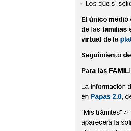
- Los que sí sol
ENGLISH DAY 2024
El único medio 
ERASMUS + MOVILID
de las familias
ERASMUS DAYS 2024
virtual de la
pla
ERASMUS DAYS : "LO
Seguimiento de 
ERASMUS PLUS KA12
ERASMUSDAYS 2025
Para las FAMIL
EVALUACIÓN DE DIAG
La información d
EDUCACIÓN PRIMARIA
en
Papas 2.0
, d
EL CEIP SANTÍSIMO 
“Mis trámites” > 
UN PROYECTO DE ROB
aparecerá la sol