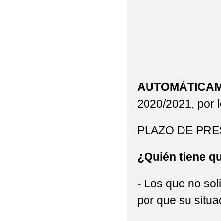
COMIENZO DE CURSO 
CONVOCATORIA BECA
CONVOCATORIA DE A
2019/2020
AUTOMÁTICAME
CONVOCATORIA DE A
2020/2021, por lo
CALENDARIO ACTIVID
PLAZO DE PRE
CONVOCATORIA DE A
CONVOCATORIA DE AY
¿Quién tiene qu
DESPEDIDA VISITA 
- Los que no sol
DÍA DE LAS OLIMPIA
por que su situ
ELECCIONES AL CON