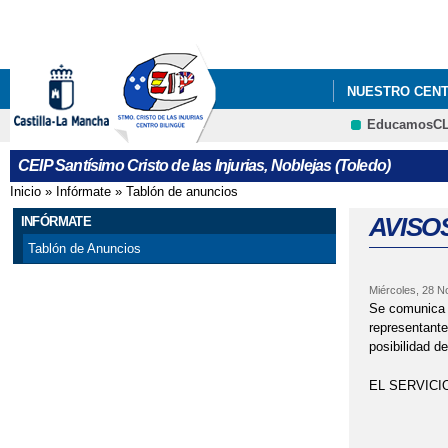
NUESTRO CEN
EducamosC
#APRENDOENCA
CEIP Santísimo Cristo de las Injurias, Noblejas (Toledo)
ABIERTO EL PL
Inicio
»
Infórmate
»
Tablón de anuncios
Se encuentra usted aquí
ABIERTO PLAZO
AVISO
INFÓRMATE
Tablón de Anuncios
ABIERTO PROC
Miércoles, 28 N
ASÍ ES NUEST
Se comunica 
representante
AYUDA BECA LI
posibilidad d
EL SERVICI
ABIERTO PERI
BAREMACIÓN A