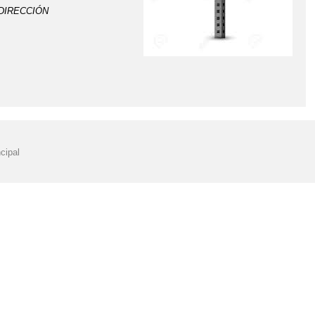
ÓN
CELEBRAMOS EL DÍA DE EUROPA
CIRCULAR CLIMATOLOGÍA
COMIENZO DE CURSO 2019/2020
EXTO Y COMEDOR ESCOLAR CURSO 2022-2023
L CURSO 2019/2020
CALENDARIO ACTIVIDADES DICIEMBRE 2024
cipal
021
CURSO 2024/25
DESPEDIDA VISITA ALUMNOS ERASMUS
DÍA DEL DEPORTE
DÍA DEL DEPORTE LUNES, 24 DE ABRIL
ENGLISH DAY 2024
ENTRADAS Y SALIDAS
E 2024
ERASMUS DAYS 2024
ERASMUS DAYS