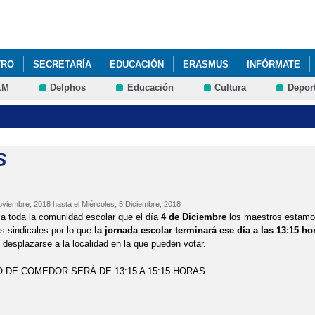
Pasar al
contenido
principal
TRO
SECRETARÍA
EDUCACIÓN
ERASMUS
INFÓRMATE
LM
Delphos
Educación
Cultura
Depor
SACLM. MATERIALES, RECURSOS Y SERVICIOS EDUCATIVOS EN LÍ
AZO PERIODO DE ADMISIÓN ALUMNADO CURSO 2020-2021
ABIERT
 DE ADMISIÓN PARA EL CURSO 2018-2019
ABIERTO PROCESO ADM
S
ESO DE ADMISIÓN DEL ALUMNADO PARA EL CURSO 2024-2025
AC
oviembre, 2018
hasta el
Miércoles, 5 Diciembre, 2018
RO COLE
AULA DEL FUTURO
AULA DEL FUTURO
AULA MATI
a toda la comunidad escolar que el día
4 de Diciembre
los maestros estamos
s sindicales por lo que
la jornada escolar terminará ese día a las 13:15 h
BROS CURSO 2017-2018
AYUDAS COMEDOR ESCOLAR
AYUDAS 
e desplazarse a la localidad en la que pueden votar.
O DE COMEDOR SERÁ DE 13:15 A 15:15 HORAS.
ODO MATRICULACIÓN NUEVOS ALUMNOS
ADMISIÓN DE ALUMNADO
DMISIÓN ALUMNOS CURSO 2020-2021
CALENDARIO ESCOLAR 2021