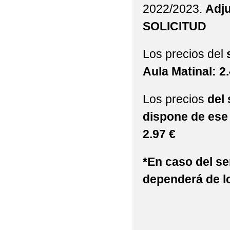
2022/2023.
Adj
AULA DEL FUTURO
SOLICITUD
AYUDA BECA LIBROS 
Los precios del
AYUDAS EN ESPECIE 
Aula Matinal: 2
ABIERTO PERIODO M
Los precios
del 
ADMISIÓN DE ALUMNA
dispone de ese 
BAREMACIÓN ADMISI
2.97 €
CALENDARIO PRUEBA
*En caso del se
CAMPEONATO REGIO
dependerá de lo
CELEBRAMOS EL DÍA
COMEDOR ESCOLAR C