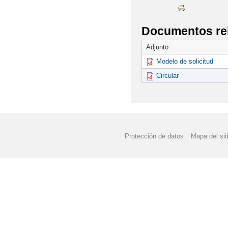
COMIENZO DE CURSO 
CONVOCATORIA BECA
Documentos re
CONVOCATORIA DE A
Adjunto
Modelo de solicitud
2019/2020
Circular
CONVOCATORIA DE A
CALENDARIO ACTIVID
CONVOCATORIA DE A
Protección de datos
Mapa del sit
CONVOCATORIA DE AY
DESPEDIDA VISITA 
DÍA DE LAS OLIMPIA
ELECCIONES AL CON