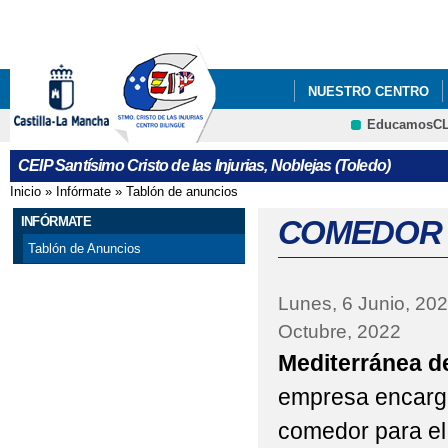
Pa
co
pri
NUESTRO CENTRO
EducamosC
#APRENDOENCASACLM
CRFP
CEIP Santísimo Cristo de las Injurias, Noblejas (Toledo)
#CODEWEEK 2025
Inicio
»
Infórmate
»
Tablón de anuncios
Se encuentra usted aquí
ABIERTO EL PLAZO P
INFÓRMATE
COMEDOR 
Tablón de Anuncios
ABIERTO PLAZO ADMI
Lunes, 6 Junio, 20
ABIERTO PLAZO DE A
Octubre, 2022
ABIERTO PROCESO A
Mediterránea d
ABIERTO PROCESO D
empresa encarga
comedor para el
ACREDITACIÓN ERASM