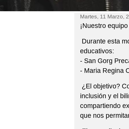
PROGRAMA VERANO 
Martes, 11 Marzo, 
PROGRAMA INMERSIÓ
¡Nuestro equipo
PROGRAMA DE INVITA
Durante esta mo
PROGRAMACIÓN FIN D
educativos:
PROPUESTA RESOLUC
- San Gorg Prec
CONVOCATORIA DE AYU
- Maria Regina 
PROYECTO EDUCATI
¿El objetivo? C
RESOLUCIÓN AYUDAS
inclusión y el b
RESUMEN ACTIVIDAD
compartiendo ex
que nos permita
REUNIÓN 3 AÑOS
SELECCIONADOS PAR