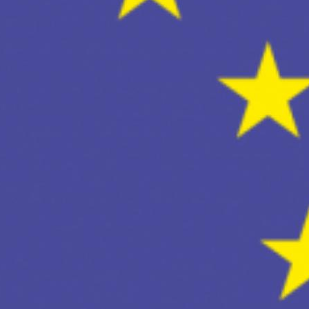
AULA DEL FUTURO
AYUDA BECA LIBROS 
AYUDAS EN ESPECIE 
ABIERTO PERIODO M
ADMISIÓN DE ALUMNA
BAREMACIÓN ADMISI
CALENDARIO PRUEBA
CAMPEONATO REGIO
CELEBRAMOS EL DÍA
COMEDOR ESCOLAR C