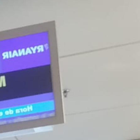
ENGLISH DAY 2024
ERASMUS + MOVILID
ERASMUS DAYS 2024
ERASMUS DAYS : "LO
ERASMUS PLUS KA12
ERASMUSDAYS 2025
EVALUACIÓN DE DIAG
EDUCACIÓN PRIMARIA
EL CEIP SANTÍSIMO 
UN PROYECTO DE ROB