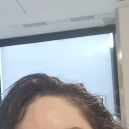
FACEBOOK
FELIC
FESTIVAL DE NAVIDA
FIESTA DE LA CASTA
FIESTA DE LA CASTA
FIESTA DE LA CASTA
FIESTA FIN DE CURS
FELICITACIÓN NAVID
FOTOS DEL CENTRO
II CONGRESO DIGITA
INFORMACIÓN PARA 
CORONAVIRUS