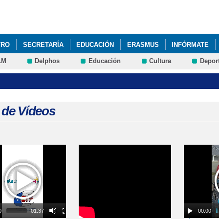
Pasar al
contenido
principal
TRO
SECRETARÍA
EDUCACIÓN
ERASMUS
INFÓRMATE
LM
Delphos
Educación
Cultura
Depor
SACLM. MATERIALES, RECURSOS Y SERVICIOS EDUCATIVOS EN LÍ
AZO PERIODO DE ADMISIÓN ALUMNADO CURSO 2020-2021
ABIERT
 DE ADMISIÓN PARA EL CURSO 2018-2019
ABIERTO PROCESO ADM
 de Vídeos
ESO DE ADMISIÓN DEL ALUMNADO PARA EL CURSO 2024-2025
AC
RO COLE
AULA DEL FUTURO
AULA DEL FUTURO
AULA MATI
s
BROS CURSO 2017-2018
AYUDAS COMEDOR ESCOLAR
AYUDAS 
ODO MATRICULACIÓN NUEVOS ALUMNOS
ADMISIÓN DE ALUMNADO
DMISIÓN ALUMNOS CURSO 2020-2021
CALENDARIO ESCOLAR 2021
0
01:37
00:00